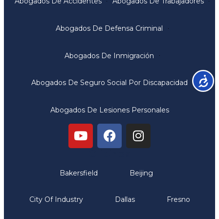
Abogados De Accidentes
Abogados De Trabajadores
Abogados De Defensa Criminal
Abogados De Inmigración
Accesib
Abogados De Seguro Social Por Discapacidad
Abogados De Lesiones Personales
Oficinas
Bakersfield
Beijing
City Of Industry
Dallas
Fresno