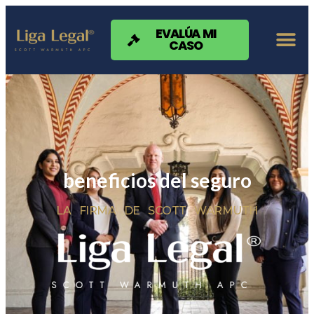
Nota:
este
sitio
EVALÚA MI
CASO
web
incluye
un
sistema
de
accesibilidad.
beneficios del seguro
LA FIRMA DE SCOTT WARMUTH