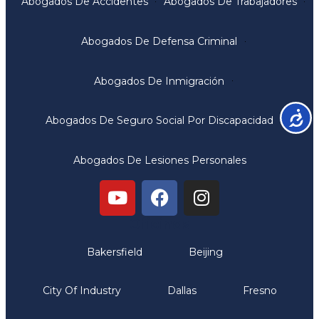
Abogados De Accidentes
Abogados De Trabajadores
Abogados De Defensa Criminal
Abogados De Inmigración
Accesib
Abogados De Seguro Social Por Discapacidad
Abogados De Lesiones Personales
Oficinas
Bakersfield
Beijing
City Of Industry
Dallas
Fresno