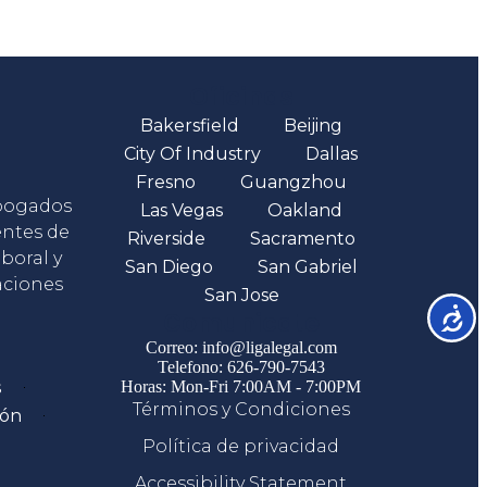
Oficinas
Bakersfield
Beijing
City Of Industry
Dallas
Fresno
Guangzhou
abogados
Las Vegas
Oakland
entes de
Riverside
Sacramento
boral y
San Diego
San Gabriel
aciones
San Jose
Accesib
Comunicate
Correo: info@ligalegal.com
Telefono: 626-790-7543
s
Horas: Mon-Fri 7:00AM - 7:00PM
Términos y Condiciones
ión
Política de privacidad
Accessibility Statement