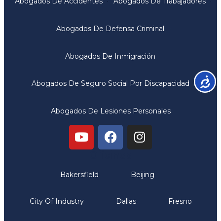
Abogados De Accidentes
Abogados De Trabajadores
Abogados De Defensa Criminal
Abogados De Inmigración
Accesib
Abogados De Seguro Social Por Discapacidad
Abogados De Lesiones Personales
Oficinas
Bakersfield
Beijing
City Of Industry
Dallas
Fresno