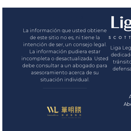
Liga Legal®
La información que usted obtiene
de este sitio no es, ni tiene la
intención de ser, un consejo legal.
Liga Le
La información pudiera estar
dedicad
incompleta o desactualizada. Usted
tránsit
debe consultar a un abogado para
defensa
asesoramiento acerca de su
situación individual.
Ab