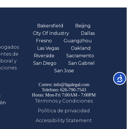
Oficinas
Bakersfield
Beijing
City Of Industry
Dallas
Fresno
Guangzhou
abogados
Las Vegas
Oakland
entes de
Riverside
Sacramento
boral y
San Diego
San Gabriel
aciones
San Jose
Comunicate
Accesib
Correo: info@ligalegal.com
Telefono: 626-790-7543
s
Horas: Mon-Fri 7:00AM - 7:00PM
Términos y Condiciones
ión
Política de privacidad
Accessibility Statement