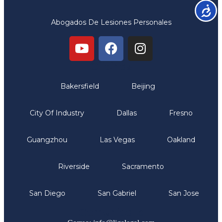
Accesib
Abogados De Lesiones Personales
Oficinas
Bakersfield
Beijing
City Of Industry
Dallas
Fresno
Guangzhou
Las Vegas
Oakland
Riverside
Sacramento
San Diego
San Gabriel
San Jose
Comunicate