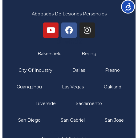
Accesib
Abogados De Lesiones Personales
Oficinas
Bakersfield
Beijing
City Of Industry
Dallas
Fresno
Guangzhou
Las Vegas
Oakland
Riverside
Sacramento
San Diego
San Gabriel
San Jose
Comunicate