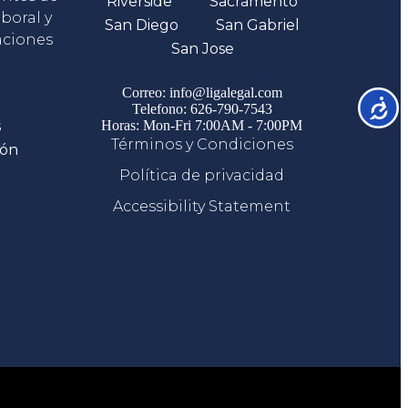
Riverside
Sacramento
boral y
San Diego
San Gabriel
aciones
San Jose
Comunicate
Correo: info@ligalegal.com
Accesib
Telefono: 626-790-7543
s
Horas: Mon-Fri 7:00AM - 7:00PM
Términos y Condiciones
ión
Política de privacidad
Accessibility Statement