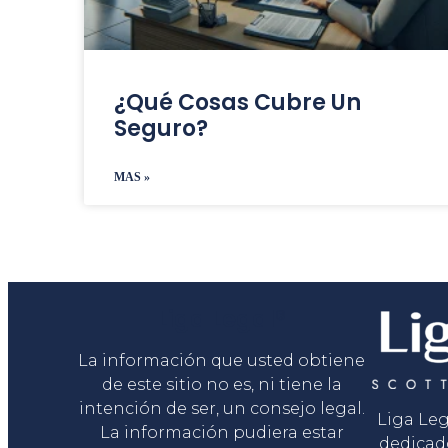
¿Qué Cosas Cubre Un
Seguro?
MAS »
Liga Legal®
La información que usted obtiene
de este sitio no es, ni tiene la
intención de ser, un consejo legal.
Liga Le
La información pudiera estar
dedicad