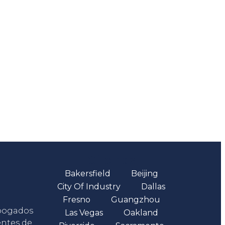
Oficinas
Bakersfield
Beijing
City Of Industry
Dallas
Fresno
Guangzhou
abogados
Las Vegas
Oakland
entes de