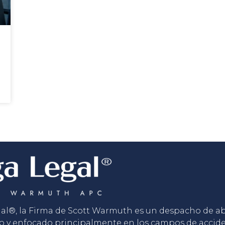
gal®, la Firma de Scott Warmuth es un despacho de 
o y enfocado principalmente en los campos de accid