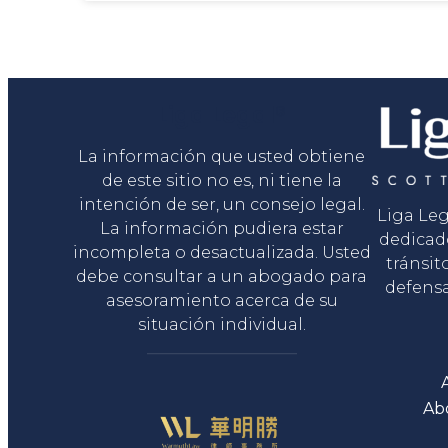
Liga Legal®
La información que usted obtiene
de este sitio no es, ni tiene la
intención de ser, un consejo legal.
Liga Le
La información pudiera estar
dedicad
incompleta o desactualizada. Usted
tránsit
debe consultar a un abogado para
defensa
asesoramiento acerca de su
situación individual.
Ab