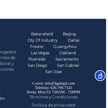
Oficinas
Bakersfield
Beijing
City Of Industry
Dallas
Fresno
Guangzhou
abogados
Las Vegas
Oakland
entes de
Riverside
Sacramento
boral y
San Diego
San Gabriel
aciones
San Jose
Accesib
Comunicate
Correo: info@ligalegal.com
Telefono: 626-790-7543
s
Horas: Mon-Fri 7:00AM - 7:00PM
Términos y Condiciones
ión
Política de privacidad