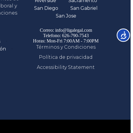
Riverside
Sacramento
boral y
San Diego
San Gabriel
aciones
San Jose
Comunicate
Correo: info@ligalegal.com
Accesib
Telefono: 626-790-7543
s
Horas: Mon-Fri 7:00AM - 7:00PM
Términos y Condiciones
ión
Política de privacidad
Accessibility Statement