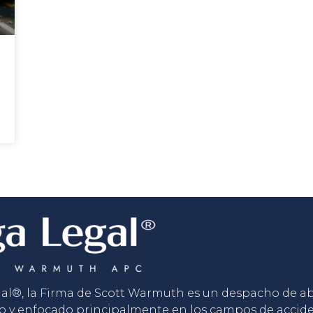
gal®, la Firma de Scott Warmuth es un despacho de 
o y enfocado principalmente en los campos de accid