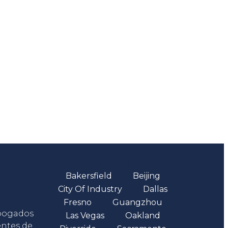
Oficinas
Bakersfield
Beijing
City Of Industry
Dallas
Fresno
Guangzhou
abogados
Las Vegas
Oakland
entes de