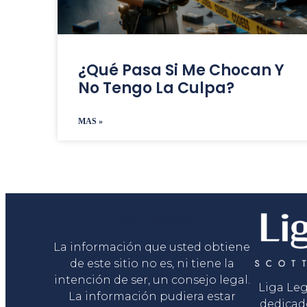
¿Qué Pasa Si Me Chocan Y
No Tengo La Culpa?
MAS »
Liga Legal®
La información que usted obtiene
de este sitio no es, ni tiene la
intención de ser, un consejo legal.
Liga Le
La información pudiera estar
dedicad