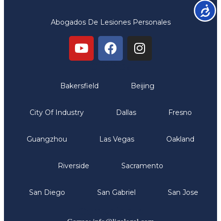
Accesib
Abogados De Lesiones Personales
Oficinas
Bakersfield
Beijing
City Of Industry
Dallas
Fresno
Guangzhou
Las Vegas
Oakland
Riverside
Sacramento
San Diego
San Gabriel
San Jose
Comunicate