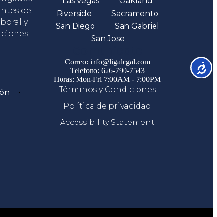
Las Vegas
Oakland
entes de
Riverside
Sacramento
boral y
San Diego
San Gabriel
aciones
San Jose
Comunicate
Correo: info@ligalegal.com
Accesib
Telefono: 626-790-7543
s
Horas: Mon-Fri 7:00AM - 7:00PM
Términos y Condiciones
ión
Política de privacidad
Accessibility Statement