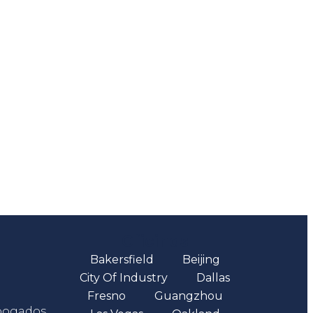
Oficinas
Bakersfield
Beijing
City Of Industry
Dallas
Fresno
Guangzhou
abogados