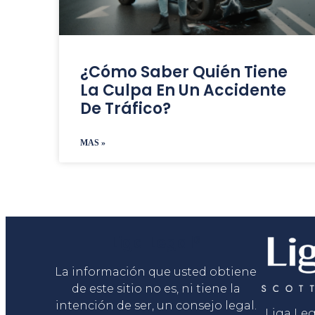
¿Cómo Saber Quién Tiene
La Culpa En Un Accidente
De Tráfico?
MAS »
Liga Legal®
La información que usted obtiene
de este sitio no es, ni tiene la
intención de ser, un consejo legal.
Liga Le