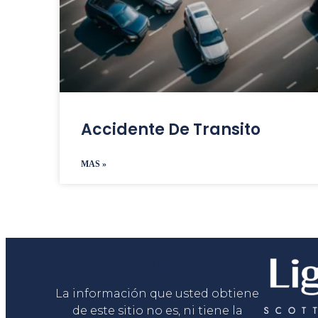
Accidente De Transito
MAS »
Liga Legal®
La información que usted obtiene
de este sitio no es, ni tiene la