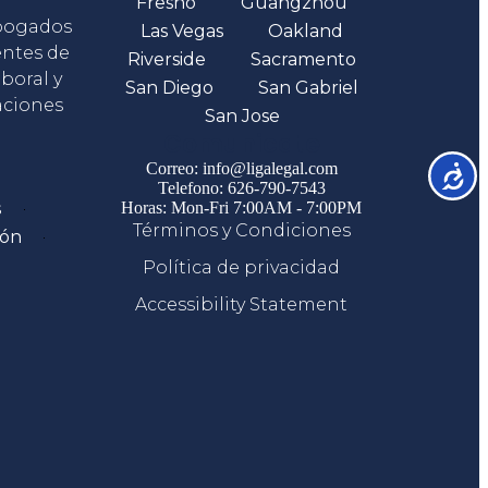
Fresno
Guangzhou
abogados
Las Vegas
Oakland
entes de
Riverside
Sacramento
boral y
San Diego
San Gabriel
aciones
San Jose
Comunicate
Correo: info@ligalegal.com
Accesib
Telefono: 626-790-7543
s
Horas: Mon-Fri 7:00AM - 7:00PM
Términos y Condiciones
ión
Política de privacidad
Accessibility Statement