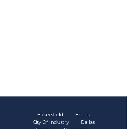
Oficinas
Bakersfield
Beijing
City Of Industry
Dallas