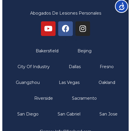
Accesib
Abogados De Lesiones Personales
Oficinas
Bakersfield
Beijing
City Of Industry
Dallas
Fresno
Guangzhou
Las Vegas
Oakland
Riverside
Sacramento
San Diego
San Gabriel
San Jose
Comunicate