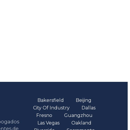
Oficinas
Bakersfield
Beijing
City Of Industry
Dallas
Fresno
Guangzhou
abogados
Las Vegas
Oakland
entes de