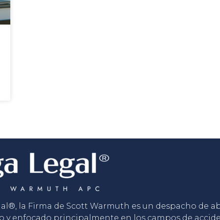
gal®, la Firma de Scott Warmuth es un despacho de 
o y enfocado principalmente en los campos de accid