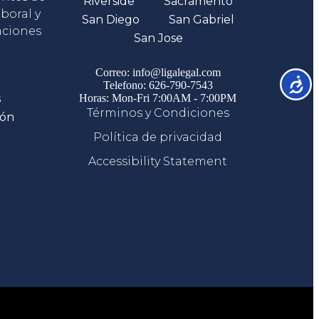
Riverside
Sacramento
boral y
San Diego
San Gabriel
aciones
San Jose
Comunicate
Correo: info@ligalegal.com
Accesib
Telefono: 626-790-7543
s
Horas: Mon-Fri 7:00AM - 7:00PM
Términos y Condiciones
ión
Política de privacidad
Accessibility Statement