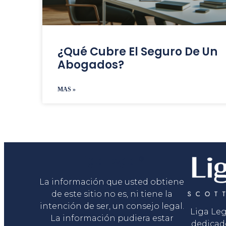
¿Qué Cubre El Seguro De Un
Abogados?
MAS »
Liga Legal®
La información que usted obtiene
de este sitio no es, ni tiene la
intención de ser, un consejo legal.
Liga Le
La información pudiera estar
dedicad