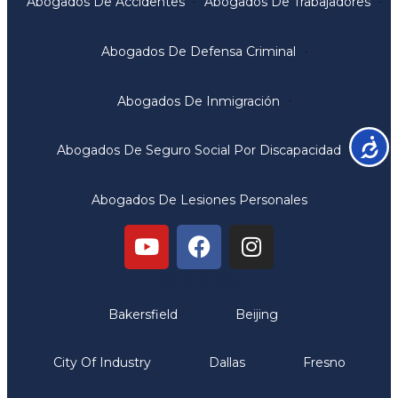
Abogados De Accidentes
Abogados De Trabajadores
Abogados De Defensa Criminal
Abogados De Inmigración
Accesib
Abogados De Seguro Social Por Discapacidad
Abogados De Lesiones Personales
Oficinas
Bakersfield
Beijing
City Of Industry
Dallas
Fresno