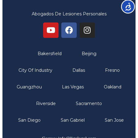
Accesib
Abogados De Lesiones Personales
Oficinas
Bakersfield
Beijing
City Of Industry
Dallas
Fresno
Guangzhou
Las Vegas
Oakland
Riverside
Sacramento
San Diego
San Gabriel
San Jose
Comunicate