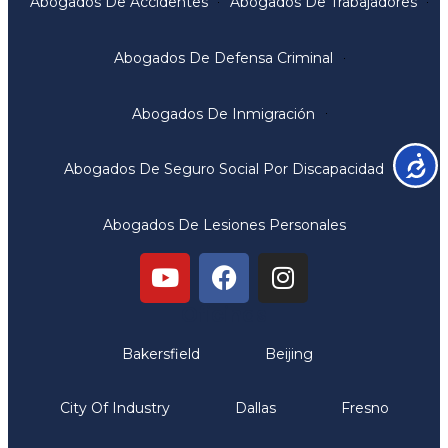
Abogados De Accidentes
Abogados De Trabajadores
Abogados De Defensa Criminal
Abogados De Inmigración
Accesib
Abogados De Seguro Social Por Discapacidad
Abogados De Lesiones Personales
Oficinas
Bakersfield
Beijing
City Of Industry
Dallas
Fresno