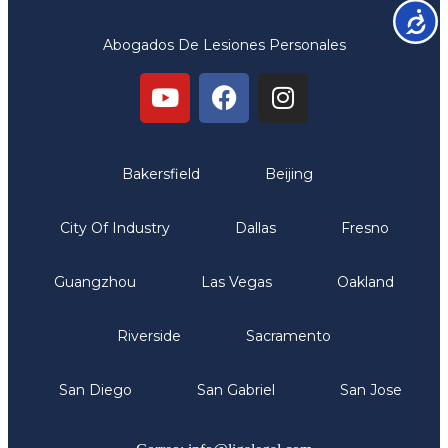
Accesib
Abogados De Lesiones Personales
Oficinas
Bakersfield
Beijing
City Of Industry
Dallas
Fresno
Guangzhou
Las Vegas
Oakland
Riverside
Sacramento
San Diego
San Gabriel
San Jose
Comunicate