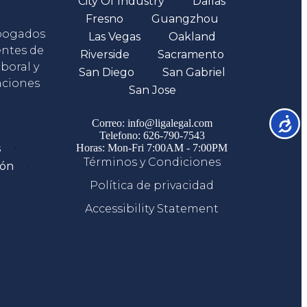
City Of Industry
Dallas
Fresno
Guangzhou
abogados
Las Vegas
Oakland
entes de
Riverside
Sacramento
boral y
San Diego
San Gabriel
aciones
San Jose
Comunicate
Accesib
Correo: info@ligalegal.com
Telefono: 626-790-7543
s
Horas: Mon-Fri 7:00AM - 7:00PM
Términos y Condiciones
ión
Política de privacidad
Accessibility Statement