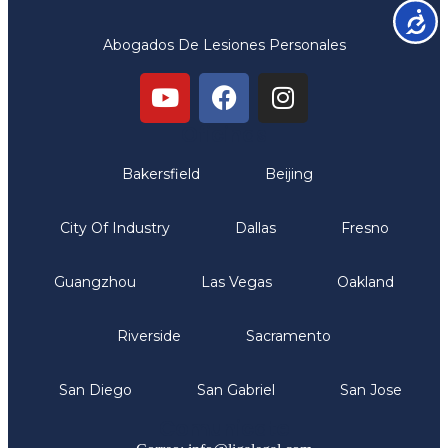
Accesib
Abogados De Lesiones Personales
Oficinas
Bakersfield
Beijing
City Of Industry
Dallas
Fresno
Guangzhou
Las Vegas
Oakland
Riverside
Sacramento
San Diego
San Gabriel
San Jose
Comunicate