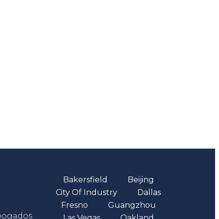
Oficinas
Bakersfield
Beijing
City Of Industry
Dallas
Fresno
Guangzhou
abogados
Las Vegas
Oakland