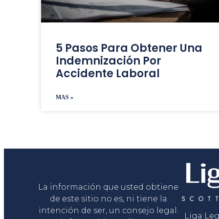
5 Pasos Para Obtener Una
Indemnización Por
Accidente Laboral
MAS »
Liga Legal®
La información que usted obtiene
de este sitio no es, ni tiene la
intención de ser, un consejo legal.
Liga Le