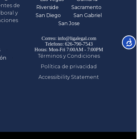
entes de
Riverside
Sacramento
boral y
San Diego
San Gabriel
aciones
San Jose
Comunicate
Correo: info@ligalegal.com
Accesib
Telefono: 626-790-7543
s
Horas: Mon-Fri 7:00AM - 7:00PM
Términos y Condiciones
ión
Política de privacidad
Accessibility Statement