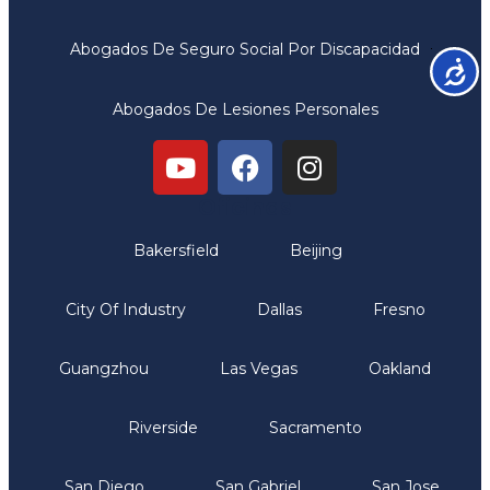
Abogados De Seguro Social Por Discapacidad
Accesib
Abogados De Lesiones Personales
Oficinas
Bakersfield
Beijing
City Of Industry
Dallas
Fresno
Guangzhou
Las Vegas
Oakland
Riverside
Sacramento
San Diego
San Gabriel
San Jose