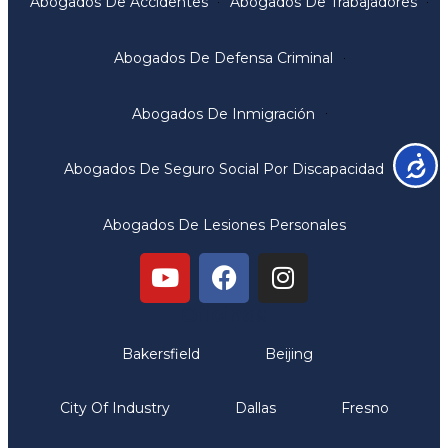
Abogados De Accidentes
Abogados De Trabajadores
Abogados De Defensa Criminal
Abogados De Inmigración
Accesib
Abogados De Seguro Social Por Discapacidad
Abogados De Lesiones Personales
Oficinas
Bakersfield
Beijing
City Of Industry
Dallas
Fresno