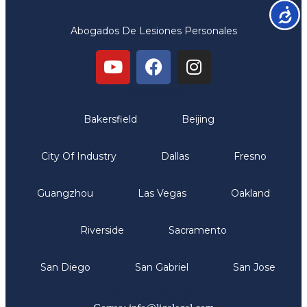
Accesib
Abogados De Lesiones Personales
Oficinas
Bakersfield
Beijing
City Of Industry
Dallas
Fresno
Guangzhou
Las Vegas
Oakland
Riverside
Sacramento
San Diego
San Gabriel
San Jose
Comunicate