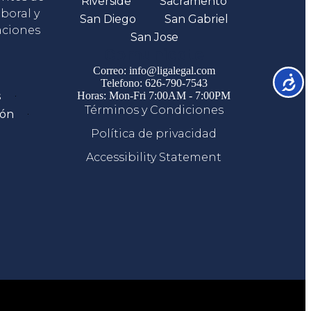
Riverside
Sacramento
boral y
San Diego
San Gabriel
aciones
San Jose
Comunicate
Correo: info@ligalegal.com
Accesib
Telefono: 626-790-7543
s
Horas: Mon-Fri 7:00AM - 7:00PM
Términos y Condiciones
ión
Política de privacidad
Accessibility Statement