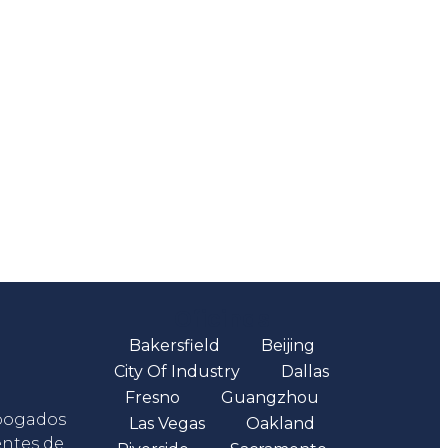
Oficinas
Bakersfield
Beijing
City Of Industry
Dallas
Fresno
Guangzhou
abogados
Las Vegas
Oakland
entes de