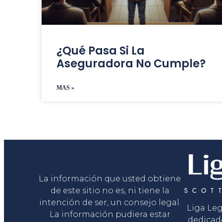
¿Qué Pasa Si La
Aseguradora No Cumple?
MAS »
Liga Legal®
La información que usted obtiene
de este sitio no es, ni tiene la
intención de ser, un consejo legal.
Liga Le
La información pudiera estar
dedicad