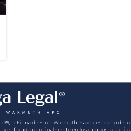
gal®, la Firma de Scott Warmuth es un despacho de 
o y enfocado principalmente en los campos de accid