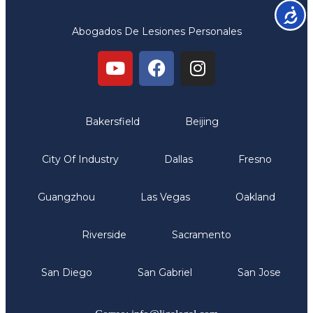
Accesib
Abogados De Lesiones Personales
Oficinas
Bakersfield
Beijing
City Of Industry
Dallas
Fresno
Guangzhou
Las Vegas
Oakland
Riverside
Sacramento
San Diego
San Gabriel
San Jose
Comunicate