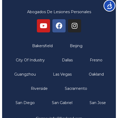
Accesib
Abogados De Lesiones Personales
Oficinas
Bakersfield
Beijing
City Of Industry
Dallas
Fresno
Guangzhou
Las Vegas
Oakland
Riverside
Sacramento
San Diego
San Gabriel
San Jose
Comunicate