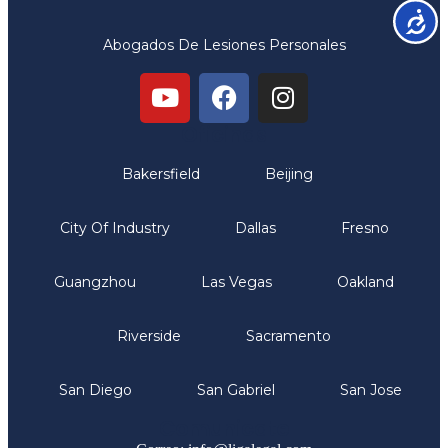
Accesib
Abogados De Lesiones Personales
Oficinas
Bakersfield
Beijing
City Of Industry
Dallas
Fresno
Guangzhou
Las Vegas
Oakland
Riverside
Sacramento
San Diego
San Gabriel
San Jose
Comunicate