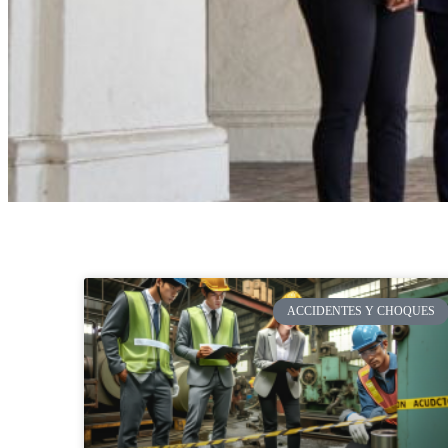
usando
un
lector
de
pantalla;
Presione
Control-
F10
para
abrir
un
menú
de
accesibilidad.
ACCIDENTES Y CHOQUES