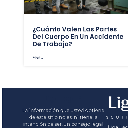
¿Cuánto Valen Las Partes
Del Cuerpo En Un Accidente
De Trabajo?
MAS »
Liga Legal®
La información que usted obtiene
de este sitio no es, ni tiene la
intención de ser, un consejo legal.
Liga Le