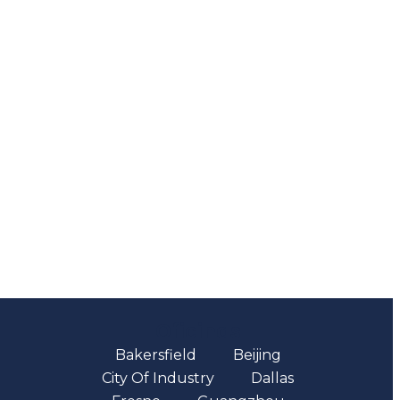
Oficinas
Bakersfield
Beijing
City Of Industry
Dallas