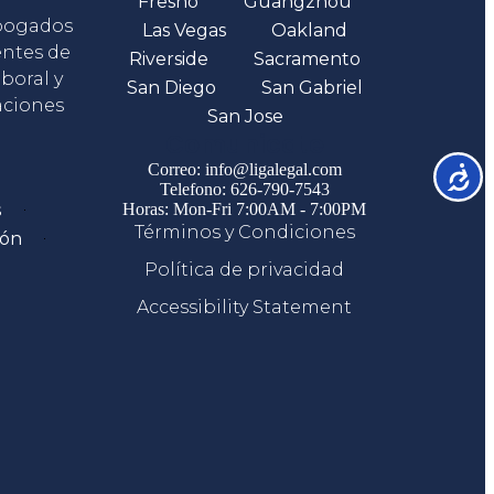
Fresno
Guangzhou
abogados
Las Vegas
Oakland
entes de
Riverside
Sacramento
boral y
San Diego
San Gabriel
aciones
San Jose
Comunicate
Correo: info@ligalegal.com
Accesib
Telefono: 626-790-7543
s
Horas: Mon-Fri 7:00AM - 7:00PM
Términos y Condiciones
ión
Política de privacidad
Accessibility Statement