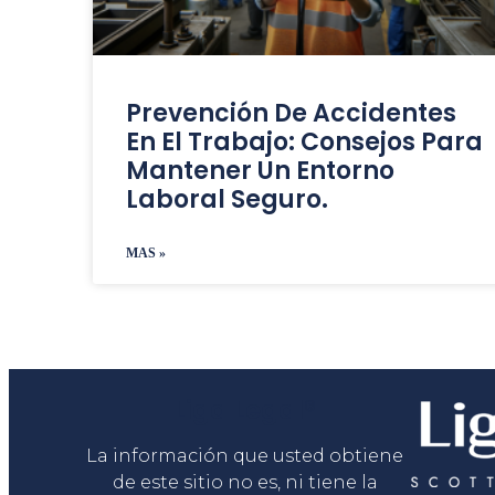
Prevención De Accidentes
En El Trabajo: Consejos Para
Mantener Un Entorno
Laboral Seguro.
MAS »
Liga Legal®
La información que usted obtiene
de este sitio no es, ni tiene la