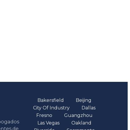
Oficinas
Bakersfield
Beijing
City Of Industry
Dallas
Fresno
Guangzhou
abogados
Las Vegas
Oakland
entes de