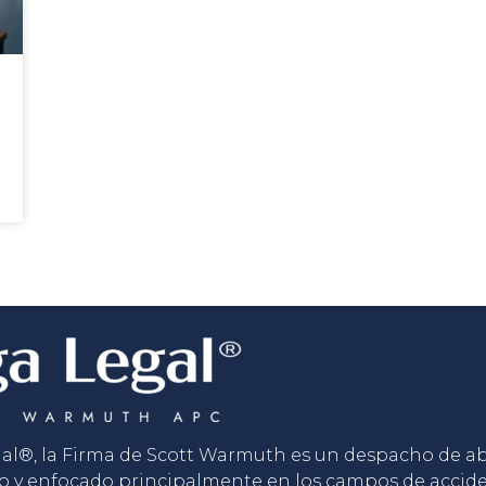
gal®, la Firma de Scott Warmuth es un despacho de 
o y enfocado principalmente en los campos de accid