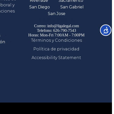
Riverside
Sacramento
boral y
San Diego
San Gabriel
aciones
San Jose
Comunicate
Correo: info@ligalegal.com
Accesib
Telefono: 626-790-7543
s
Horas: Mon-Fri 7:00AM - 7:00PM
Términos y Condiciones
ión
Política de privacidad
Accessibility Statement