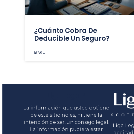
¿Cuánto Cobra De
Deducible Un Seguro?
MAS »
Liga Legal®
La información que usted obtiene
de este sitio no es, ni tiene la
intención de ser, un consejo legal.
Liga Le
La información pudiera estar
dedicad