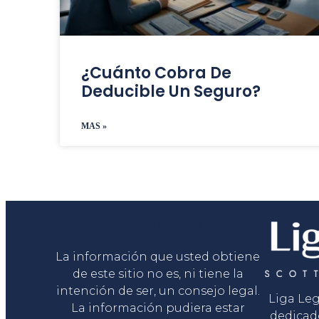
¿Cuánto Cobra De
Deducible Un Seguro?
MAS »
Liga Legal®
La información que usted obtiene
de este sitio no es, ni tiene la
intención de ser, un consejo legal.
Liga Le
La información pudiera estar
dedicad