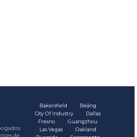
Oficinas
Bakersfield
Beijing
City Of Industry
Dallas
Fresno
Guangzhou
abogados
Las Vegas
Oakland
entes de