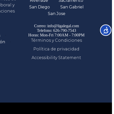
Riverside
Sacramento
boral y
San Diego
San Gabriel
aciones
San Jose
Comunicate
Correo: info@ligalegal.com
Accesib
Telefono: 626-790-7543
s
Horas: Mon-Fri 7:00AM - 7:00PM
Términos y Condiciones
ión
Política de privacidad
Accessibility Statement