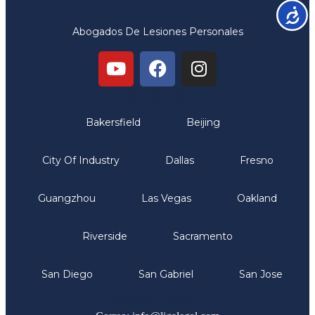
Accesib
Abogados De Lesiones Personales
Oficinas
Bakersfield
Beijing
City Of Industry
Dallas
Fresno
Guangzhou
Las Vegas
Oakland
Riverside
Sacramento
San Diego
San Gabriel
San Jose
Comunicate