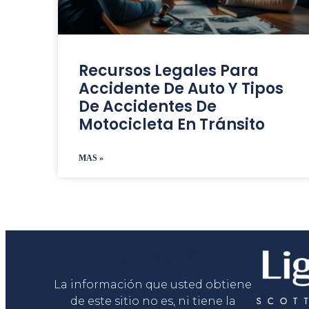
Recursos Legales Para
Accidente De Auto Y Tipos
De Accidentes De
Motocicleta En Tránsito
MAS »
Liga Legal®
La información que usted obtiene
de este sitio no es, ni tiene la