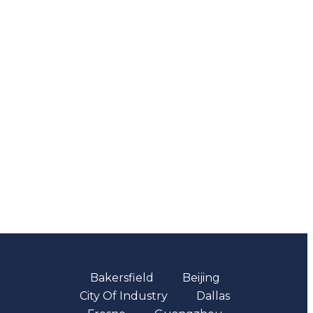
Oficinas
Bakersfield
Beijing
City Of Industry
Dallas