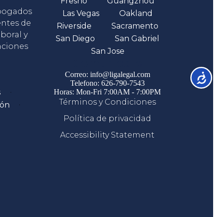
Fresno
Guangzhou
abogados
Las Vegas
Oakland
entes de
Riverside
Sacramento
boral y
San Diego
San Gabriel
aciones
San Jose
Comunicate
Correo: info@ligalegal.com
Accesib
Telefono: 626-790-7543
s
Horas: Mon-Fri 7:00AM - 7:00PM
Términos y Condiciones
ión
Política de privacidad
Accessibility Statement