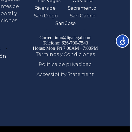
Las Vegas
Oakland
entes de
Riverside
Sacramento
boral y
San Diego
San Gabriel
aciones
San Jose
Comunicate
Correo: info@ligalegal.com
Accesib
Telefono: 626-790-7543
s
Horas: Mon-Fri 7:00AM - 7:00PM
Términos y Condiciones
ión
Política de privacidad
Accessibility Statement