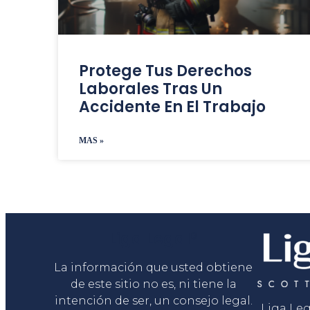
Protege Tus Derechos
Laborales Tras Un
Accidente En El Trabajo
MAS »
Liga Legal®
La información que usted obtiene
de este sitio no es, ni tiene la
intención de ser, un consejo legal.
Liga Le