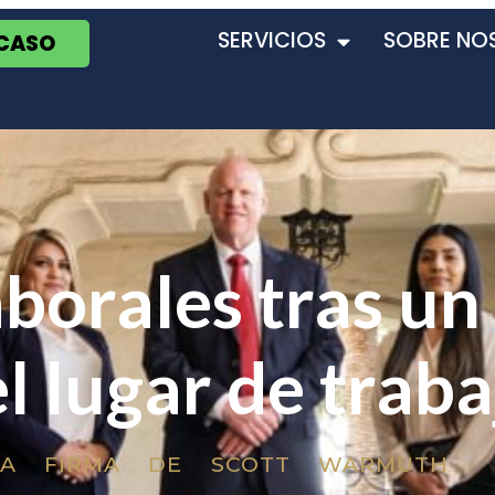
SERVICIOS
SOBRE NO
 CASO
borales tras un
el lugar de traba
LA FIRMA DE SCOTT WARMUTH