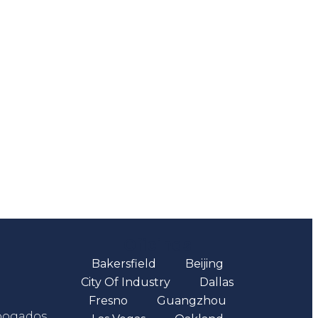
Oficinas
Bakersfield
Beijing
City Of Industry
Dallas
Fresno
Guangzhou
abogados