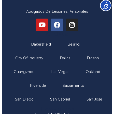
Accesib
Abogados De Lesiones Personales
Oficinas
Bakersfield
Beijing
City Of Industry
Dallas
Fresno
Guangzhou
Las Vegas
Oakland
Riverside
Sacramento
San Diego
San Gabriel
San Jose
Comunicate