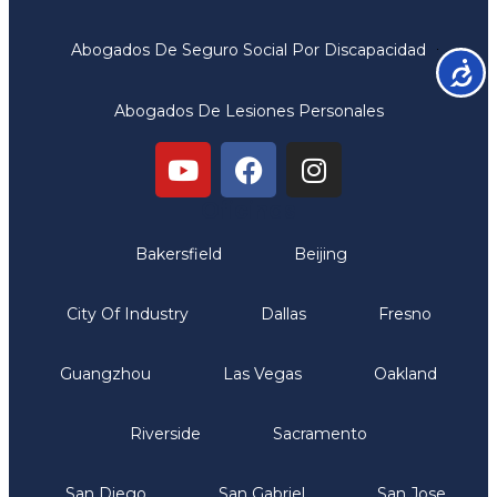
Abogados De Seguro Social Por Discapacidad
Accesib
Abogados De Lesiones Personales
Oficinas
Bakersfield
Beijing
City Of Industry
Dallas
Fresno
Guangzhou
Las Vegas
Oakland
Riverside
Sacramento
San Diego
San Gabriel
San Jose