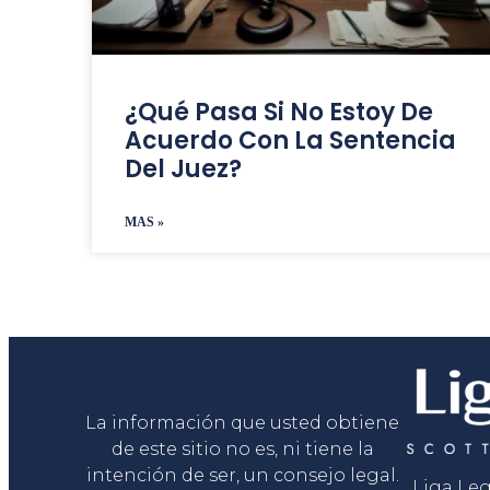
¿Qué Pasa Si No Estoy De
Acuerdo Con La Sentencia
Del Juez?
MAS »
Liga Legal®
La información que usted obtiene
de este sitio no es, ni tiene la
intención de ser, un consejo legal.
Liga Le