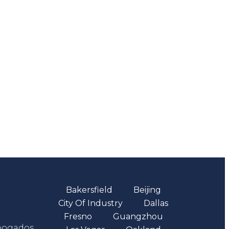
Oficinas
Bakersfield
Beijing
City Of Industry
Dallas
Fresno
Guangzhou
abogados