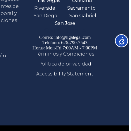
Las Vegas
Oakland
entes de
Riverside
Sacramento
boral y
San Diego
San Gabriel
aciones
San Jose
Comunicate
Correo: info@ligalegal.com
Accesib
Telefono: 626-790-7543
s
Horas: Mon-Fri 7:00AM - 7:00PM
Términos y Condiciones
ión
Política de privacidad
Accessibility Statement