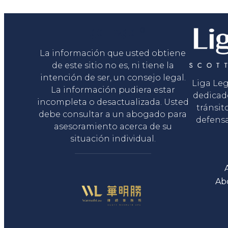
Liga Legal®
La información que usted obtiene
de este sitio no es, ni tiene la
intención de ser, un consejo legal.
Liga Le
La información pudiera estar
dedicad
incompleta o desactualizada. Usted
tránsit
debe consultar a un abogado para
defensa
asesoramiento acerca de su
situación individual.
Ab