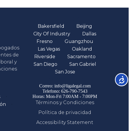
Oficinas
Bakersfield
Beijing
City Of Industry
Dallas
Fresno
Guangzhou
abogados
Las Vegas
Oakland
entes de
Riverside
Sacramento
boral y
San Diego
San Gabriel
aciones
San Jose
Comunicate
Accesib
Correo: info@ligalegal.com
Telefono: 626-790-7543
s
Horas: Mon-Fri 7:00AM - 7:00PM
Términos y Condiciones
ión
Política de privacidad
Accessibility Statement