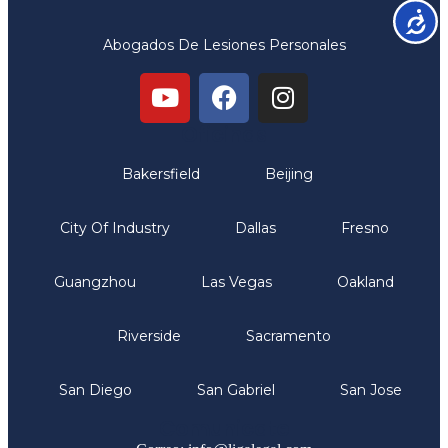
Accesib
Abogados De Lesiones Personales
Oficinas
Bakersfield
Beijing
City Of Industry
Dallas
Fresno
Guangzhou
Las Vegas
Oakland
Riverside
Sacramento
San Diego
San Gabriel
San Jose
Comunicate