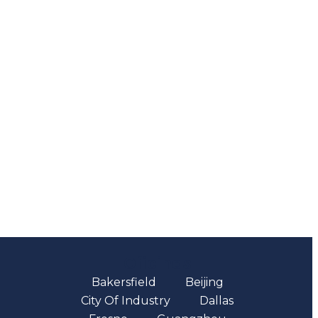
Oficinas
Bakersfield
Beijing
City Of Industry
Dallas