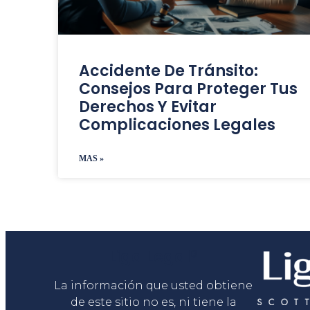
Accidente De Tránsito:
Consejos Para Proteger Tus
Derechos Y Evitar
Complicaciones Legales
MAS »
Liga Legal®
La información que usted obtiene
de este sitio no es, ni tiene la