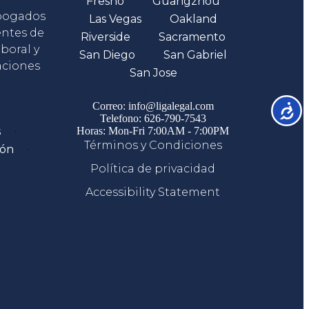
Fresno
Guangzhou
abogados
Las Vegas
Oakland
entes de
Riverside
Sacramento
boral y
San Diego
San Gabriel
aciones
San Jose
Comunicate
Correo: info@ligalegal.com
Accesib
Telefono: 626-790-7543
s
Horas: Mon-Fri 7:00AM - 7:00PM
Términos y Condiciones
ión
Política de privacidad
Accessibility Statement