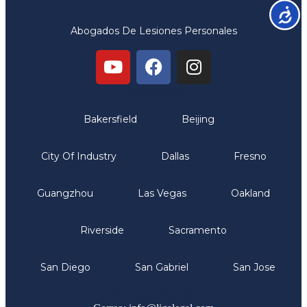
Accesib
Abogados De Lesiones Personales
Oficinas
Bakersfield
Beijing
City Of Industry
Dallas
Fresno
Guangzhou
Las Vegas
Oakland
Riverside
Sacramento
San Diego
San Gabriel
San Jose
Comunicate