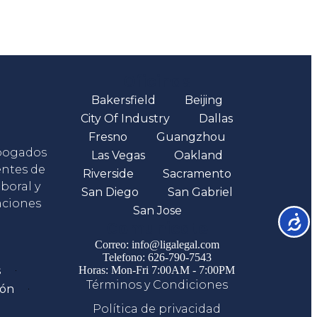
Oficinas
Bakersfield
Beijing
City Of Industry
Dallas
Fresno
Guangzhou
abogados
Las Vegas
Oakland
entes de
Riverside
Sacramento
boral y
San Diego
San Gabriel
aciones
San Jose
Accesib
Comunicate
Correo: info@ligalegal.com
Telefono: 626-790-7543
s
Horas: Mon-Fri 7:00AM - 7:00PM
Términos y Condiciones
ión
Política de privacidad