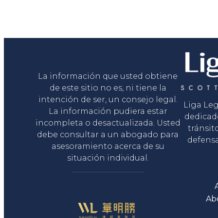
Liga Legal®
La información que usted obtiene
de este sitio no es, ni tiene la
intención de ser, un consejo legal.
Liga Le
La información pudiera estar
dedicad
incompleta o desactualizada. Usted
tránsit
debe consultar a un abogado para
defensa
asesoramiento acerca de su
situación individual.
Ab