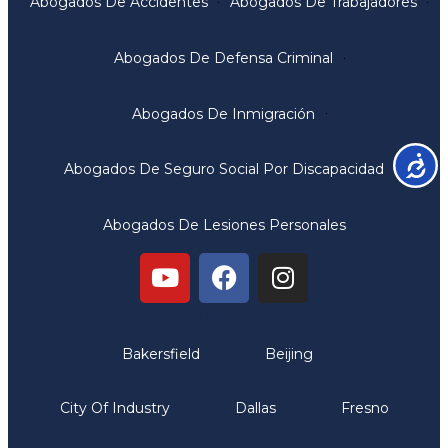
Abogados De Accidentes
Abogados De Trabajadores
Abogados De Defensa Criminal
Abogados De Inmigración
Accesib
Abogados De Seguro Social Por Discapacidad
Abogados De Lesiones Personales
Oficinas
Bakersfield
Beijing
City Of Industry
Dallas
Fresno