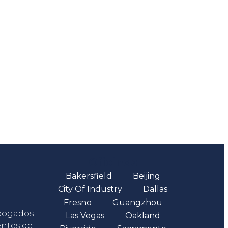
Oficinas
Bakersfield
Beijing
City Of Industry
Dallas
Fresno
Guangzhou
abogados
Las Vegas
Oakland
entes de