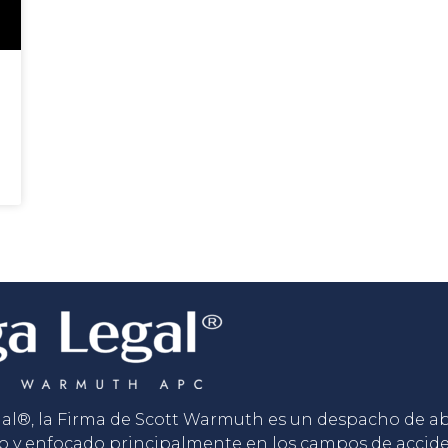
gal®, la Firma de Scott Warmuth es un despacho de 
o y enfocado principalmente en los campos de accid