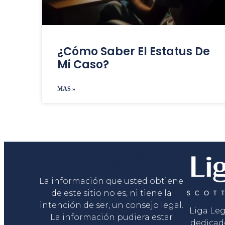
¿Cómo Saber El Estatus De
Mi Caso?
MAS »
Liga Legal®
La información que usted obtiene
de este sitio no es, ni tiene la
intención de ser, un consejo legal.
Liga Le
La información pudiera estar
dedicad