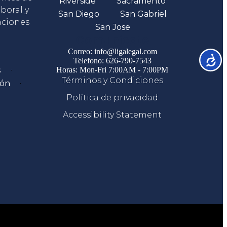
Riverside
Sacramento
boral y
San Diego
San Gabriel
aciones
San Jose
Comunicate
Correo: info@ligalegal.com
Accesib
Telefono: 626-790-7543
s
Horas: Mon-Fri 7:00AM - 7:00PM
Términos y Condiciones
ión
Política de privacidad
Accessibility Statement