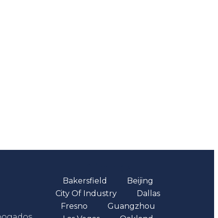
Oficinas
Bakersfield
Beijing
City Of Industry
Dallas
Fresno
Guangzhou
abogados