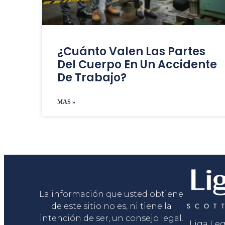
¿Cuánto Valen Las Partes
Del Cuerpo En Un Accidente
De Trabajo?
MAS »
Liga Legal®
La información que usted obtiene
de este sitio no es, ni tiene la
intención de ser, un consejo legal.
Liga Le