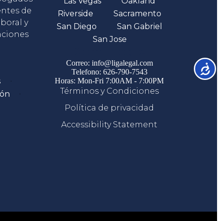
Las Vegas
Oakland
entes de
Riverside
Sacramento
boral y
San Diego
San Gabriel
aciones
San Jose
Comunicate
Correo: info@ligalegal.com
Accesib
Telefono: 626-790-7543
s
Horas: Mon-Fri 7:00AM - 7:00PM
Términos y Condiciones
ión
Política de privacidad
Accessibility Statement