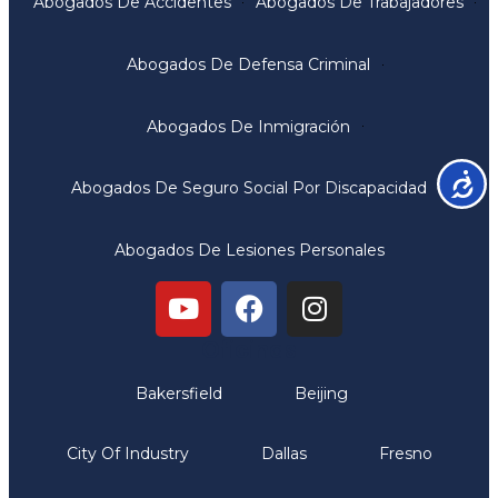
Abogados De Accidentes
Abogados De Trabajadores
Abogados De Defensa Criminal
Abogados De Inmigración
Accesib
Abogados De Seguro Social Por Discapacidad
Abogados De Lesiones Personales
Oficinas
Bakersfield
Beijing
City Of Industry
Dallas
Fresno