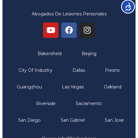
Accesib
Abogados De Lesiones Personales
Oficinas
Bakersfield
Beijing
City Of Industry
Dallas
Fresno
Guangzhou
Las Vegas
Oakland
Riverside
Sacramento
San Diego
San Gabriel
San Jose
Comunicate